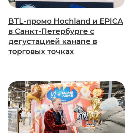
BTL-презентация нового
йогурта в офисе X5 с POSM-
активацией для FMCG-
бренда