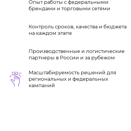
BTL-промо FMCG-бренда в
«Ленте» в Санкт-Петербурге
с дегустацией, аниматорами
и POSM