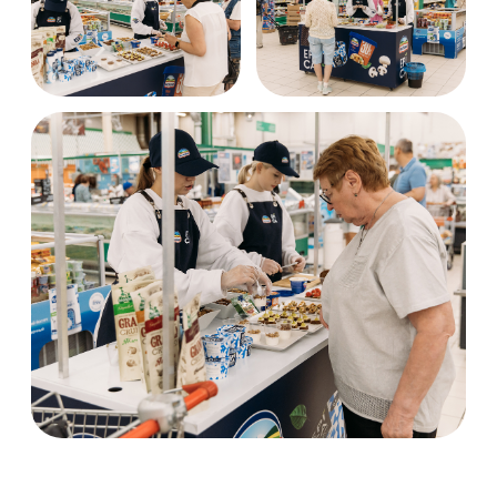
Единое управление проектом без
разрозненных подрядчиков
Экспертиза в e-commerce, retail, BTL,
event и merch production
Опыт работы с федеральными
брендами и торговыми сетями
Контроль сроков, качества и бюджета
на каждом этапе
Производственные и логистические
партнеры в России и за рубежом
Масштабируемость решений для
региональных и федеральных
кампаний