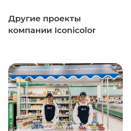
Новогодний BTL-проект
EPICA в METRO с
дегустацией, конкурсами и
POSM-активацией