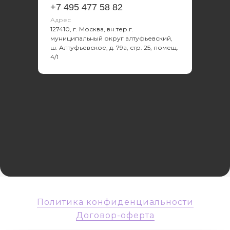
+7 495 477 58 82
Адрес
127410, г. Москва, вн.тер.г.
муниципальный округ алтуфьевский,
ш. Алтуфьевское, д. 79а, стр. 25, помещ.
4/1
Политика конфиденциальности
Договор-оферта
© 2003-2026