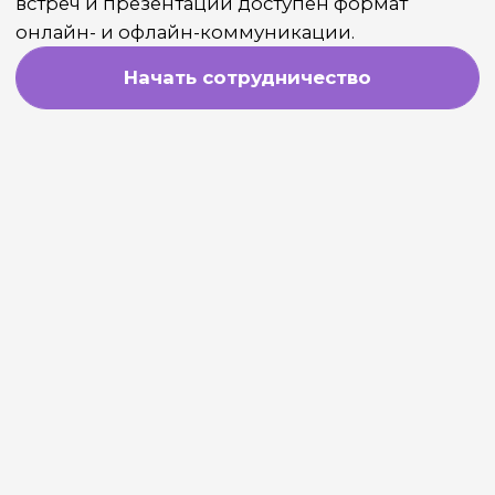
Маркетплейсы: конец игры
для новичков? Почему
рынок перенасыщен и что
делать малым брендам