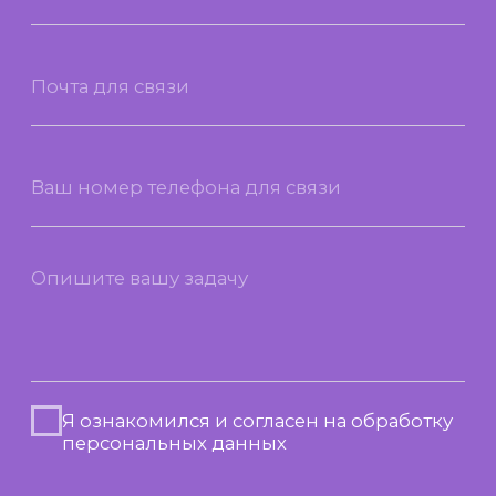
Я ознакомился и согласен на обработку
персональных данных
Отправить
География работы и проекты
по всей России
ICONICOLOR координирует проекты
в направлениях E-commerce, Retail / BTL, Event
и корпоративного мерча, обеспечивая
контроль реализации на всех этапах. Для
встреч и презентаций доступен формат
онлайн- и офлайн-коммуникации.
Начать сотрудничество