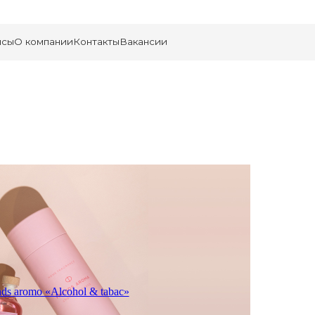
Контакты
Вакансии
nds aromo «Alcohol & tabac»