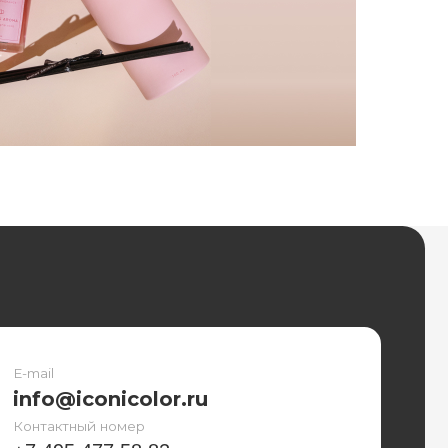
nicolor.ru
номер
7 58 82
сква, вн.тер.г. муниципальный
вский, ш. Алтуфьевское, д. 79а,
щ. 4/1