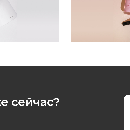
сейчас?
E-mail
info@ico
Контактный 
+7 495 47
Адрес
127410, г. Мо
округ алтуфье
стр. 25, поме