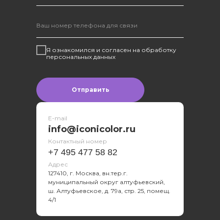
Я ознакомился и согласен на обработку
персональных данных
Отправить
E-mail
info@iconicolor.ru
Контактный номер
Оставить заявку
+7 495 477 58 82
Адрес
127410, г. Москва, вн.тер.г.
муниципальный округ алтуфьевский,
ш. Алтуфьевское, д. 79а, стр. 25, помещ.
4/1