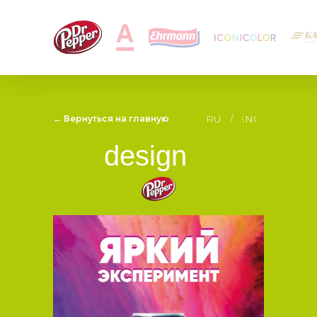
RU
/
ENG
← Вернуться на главную
design