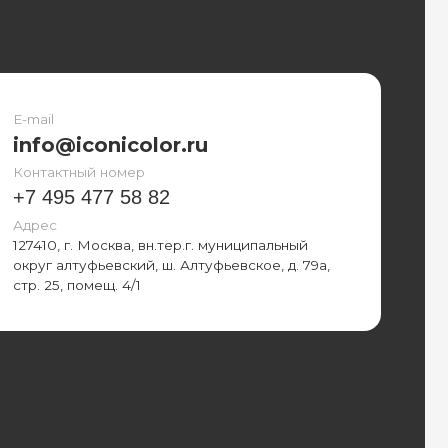
nicolor.ru
номер
7 58 82
сква, вн.тер.г. муниципальный
вский, ш. Алтуфьевское, д. 79а,
щ. 4/1