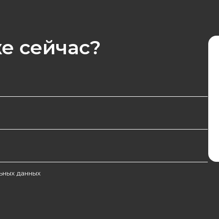
E-mail
info@ico
Контактный 
+7 495 47
Адрес
127410, г. Мо
округ алтуфье
стр. 25, поме
нных