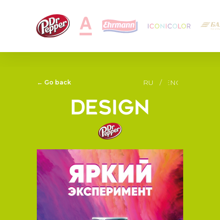
RU
/
ENG
← Go back
design